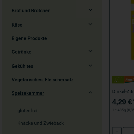
Brot und Brötchen
Käse
Eigene Produkte
Getränke
Gekühltes
Vegetarisches, Fleischersatz
Dinkel-Zi
Speisekammer
4,29 €
glutenfrei
1 * 485g (8,8
Knäcke und Zwieback
Anzahl