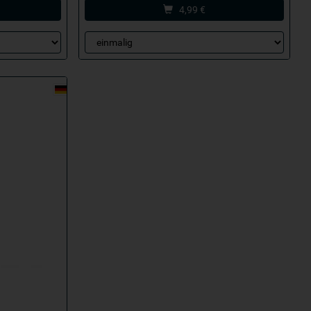
4,99
€