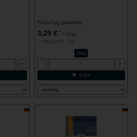
Pizza-Teig, glutenfrei
3,29 €
*
/ 350g
1 * 350g (9,40 € / 1kg)
350g
Anzahl
3,29
€