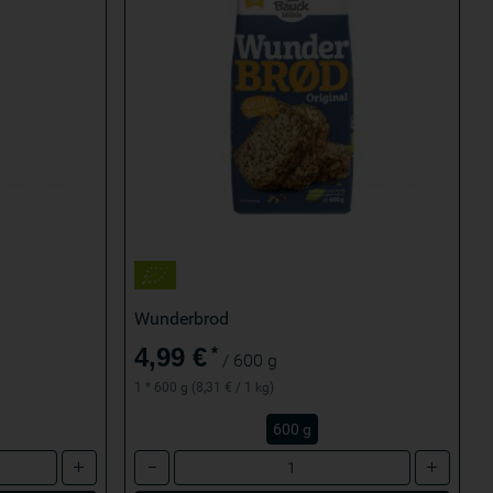
f
Wunderbrod
4,99 €
*
/ 600 g
1 * 600 g (8,31 € / 1 kg)
600 g
Anzahl