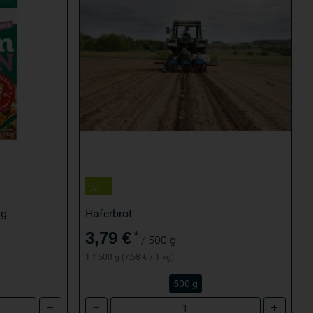
ng
Haferbrot
3,79 €
*
/ 500 g
1 * 500 g (7,58 € / 1 kg)
500 g
Anzahl