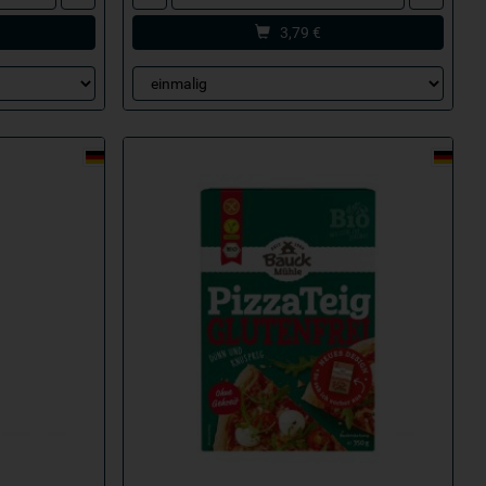
3,79
€