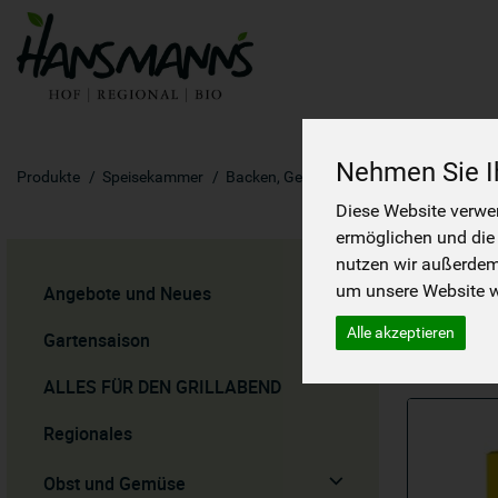
Nehmen Sie Ih
Produkte
Speisekammer
Backen, Getreide, Mehl
Brotbackmis
Diese Website verwen
ermöglichen und die
BR
nutzen wir außerde
um unsere Website we
Angebote und Neues
Alle akzeptieren
Gartensaison
ALLES FÜR DEN GRILLABEND
Regionales
Obst und Gemüse