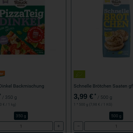
 Dinkel Backmischung
Schnelle Brötchen Saaten g
3,99 €
*
*
/ 350 g
/ 500 g
0 € / 1 kg)
1 * 500 g (7,98 € / 1 KG)
350 g
500 g
Anzahl