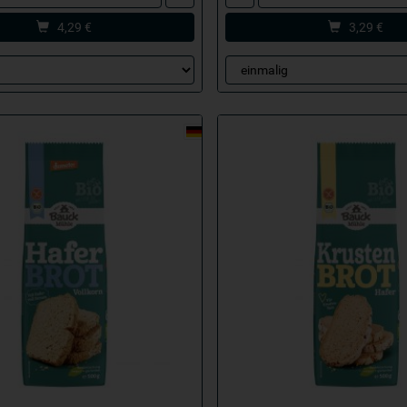
4,29
€
3,29
€