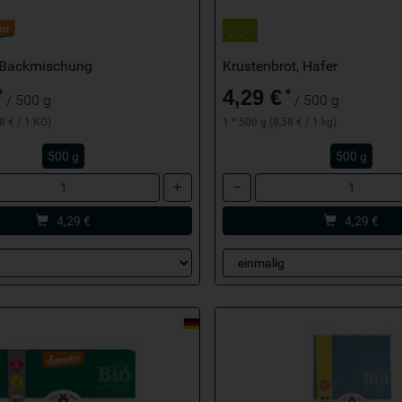
 Backmischung
Krustenbrot, Hafer
4,29 €
*
*
/ 500 g
/ 500 g
8 € / 1 KG)
1 * 500 g (8,58 € / 1 kg)
500 g
500 g
Anzahl
4,29
€
4,29
€