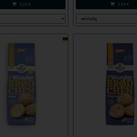
3,29
€
3,99
€