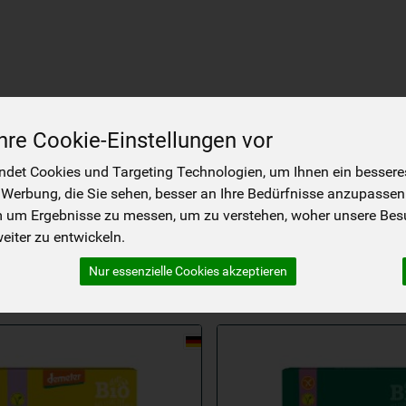
Rezepte
Lieferablauf
Kontakt
re Cookie-Einstellungen vor
chungen
det Cookies und Targeting Technologien, um Ihnen ein besseres 
 Werbung, die Sie sehen, besser an Ihre Bedürfnisse anzupassen
OTBACKMISCHUNGEN
m um Ergebnisse zu messen, um zu verstehen, woher unsere Be
1
iter zu entwickeln.
Nur essenzielle Cookies akzeptieren
Hersteller
Ernährung
Allerg