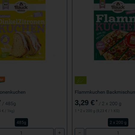
tronenkuchen
Flammkuchen Backmischu
3,29 €
*
*
/ 485g
/ 2 x 200 g
5 € / 1kg)
1 * 2 x 200 g (8,23 € / 1 KG)
485g
2 x 200 g
Anzahl