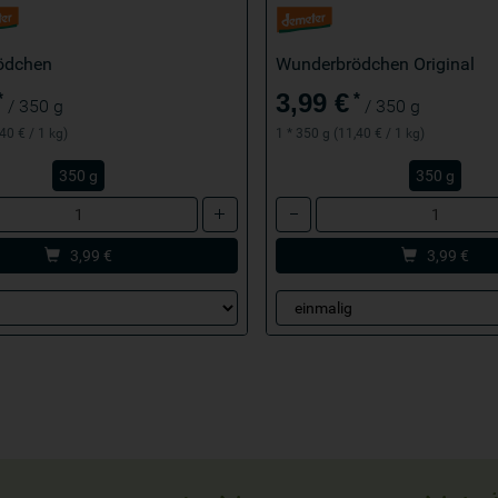
ödchen
Wunderbrödchen Original
3,99 €
*
*
/ 350 g
/ 350 g
40 € / 1 kg)
1 * 350 g (11,40 € / 1 kg)
350 g
350 g
Anzahl
3,99
€
3,99
€