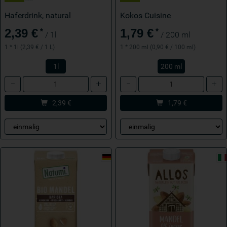
Haferdrink, natural
Kokos Cuisine
2,39 €
1,79 €
*
*
/ 1l
/ 200 ml
1 * 1l (2,39 € / 1 L)
1 * 200 ml (0,90 € / 100 ml)
1l
200 ml
Anzahl
Anzahl
2,39
€
1,79
€