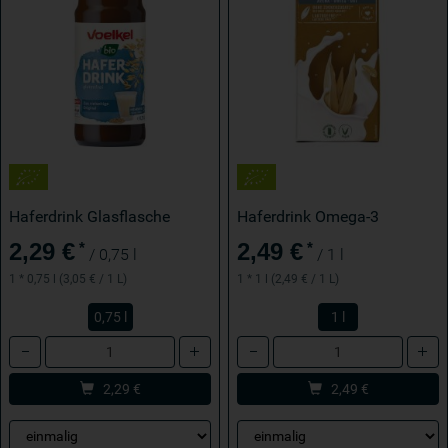
Haferdrink Glasflasche
Haferdrink Omega-3
2,29 €
2,49 €
*
*
/ 0,75 l
/ 1 l
1 * 0,75 l (3,05 € / 1 L)
1 * 1 l (2,49 € / 1 L)
0,75 l
1 l
Anzahl
Anzahl
2,29
€
2,49
€