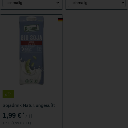
Sojadrink Natur, ungesüßt
1,99 €
*
/ 1l
1 * 1l (1,99 € / 1 L)