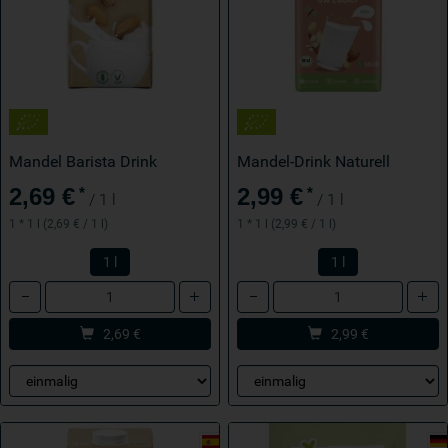
Mandel Barista Drink
Mandel-Drink Naturell
2,69 €
2,99 €
*
*
/ 1 l
/ 1 l
1 * 1 l (2,69 € / 1 l)
1 * 1 l (2,99 € / 1 l)
1 l
1 l
Anzahl
Anzahl
2,69
€
2,99
€