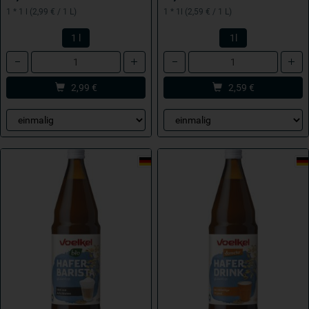
1 * 1 l (2,99 € / 1 L)
1 * 1l (2,59 € / 1 L)
1 l
1l
Anzahl
Anzahl
2,99
€
2,59
€