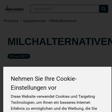
Produkt
Produkte
Speisekammer
Milchalternativen
MILCHALTERNATIVE
29 von 2011
Nehmen Sie Ihre Cookie-
Einstellungen vor
Hersteller
Ernährung
Allergene
Diese Website verwendet Cookies und Targeting
Technologien, um Ihnen ein besseres Internet-
Erlebnis zu ermöglichen und die Werbung, die Sie