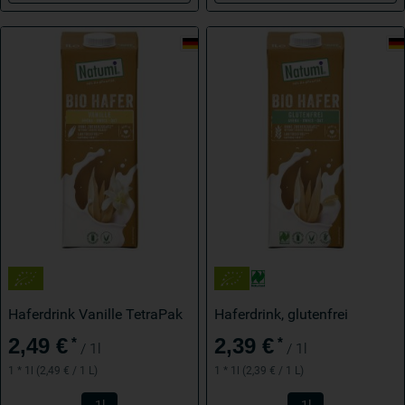
Haferdrink Vanille TetraPak
Haferdrink, glutenfrei
2,49 €
2,39 €
*
*
/ 1l
/ 1l
1 * 1l (2,49 € / 1 L)
1 * 1l (2,39 € / 1 L)