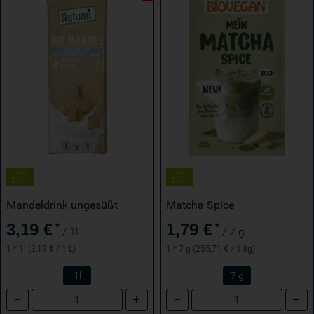
Mandeldrink ungesüßt
Matcha Spice
3,19 €
1,79 €
*
*
/ 1l
/ 7 g
1 * 1l (3,19 € / 1 L)
1 * 7 g (255,71 € / 1 kg)
1l
7 g
Anzahl
Anzahl