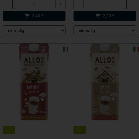
Anzahl
Anzahl
3,49
€
2,29
€