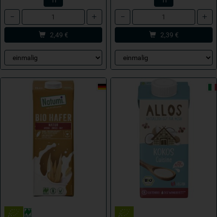
1l
1l
Anzahl
Anzahl
2,49
€
2,39
€