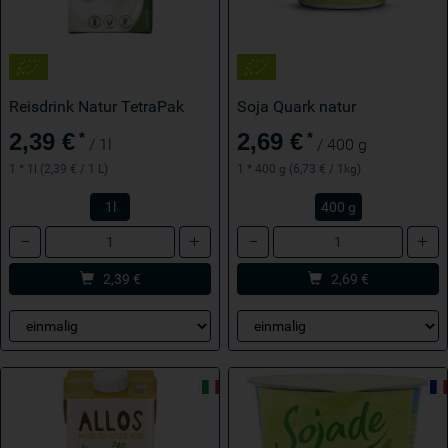
Reisdrink Natur TetraPak
Soja Quark natur
2,39 €
2,69 €
*
*
/ 1l
/ 400 g
1 * 1l (2,39 € / 1 L)
1 * 400 g (6,73 € / 1kg)
1l
400 g
Anzahl
Anzahl
2,39
€
2,69
€