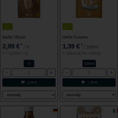
Hafer Choco
Hafer Cuisine
2,99 €
1,39 €
*
*
/ 1l
/ 200ml
1 * 1l (2,99 € / 1 l)
1 * 200ml (0,70 € / 100ml)
1l
200ml
Anzahl
Anzahl
2,99
€
1,39
€