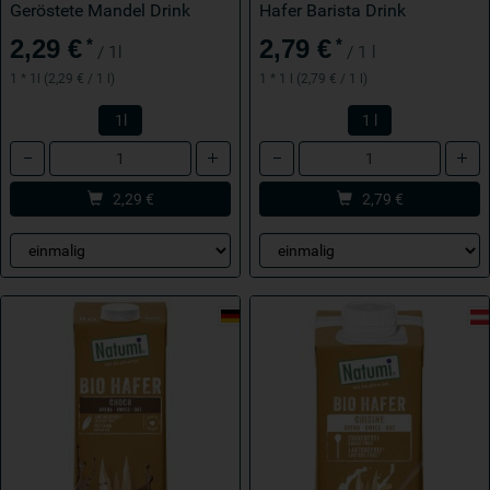
Geröstete Mandel Drink
Hafer Barista Drink
2,29 €
2,79 €
*
*
/ 1l
/ 1 l
1 * 1l (2,29 € / 1 l)
1 * 1 l (2,79 € / 1 l)
1l
1 l
Anzahl
Anzahl
2,29
€
2,79
€