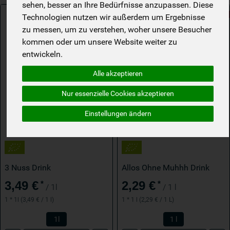
sehen, besser an Ihre Bedürfnisse anzupassen. Diese
Technologien nutzen wir außerdem um Ergebnisse
zu messen, um zu verstehen, woher unsere Besucher
kommen oder um unsere Website weiter zu
entwickeln.
Alle akzeptieren
Nur essenzielle Cookies akzeptieren
Einstellungen ändern
3 Nuss Drink
Allos Ohne Muhhh Drink
3,49 €
2,29 €
*
*
/ 1l
/ 1 l
1 * 1l (3,49 € / 1 l)
1 * 1 l (2,29 € / 1 L)
1l
1 l