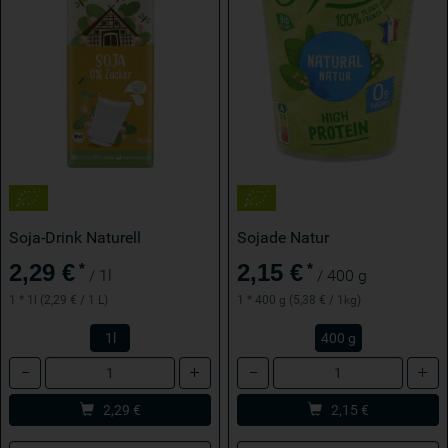
Soja-Drink Naturell
Sojade Natur
2,29 €
2,15 €
*
*
/ 1l
/ 400 g
1 * 1l (2,29 € / 1 L)
1 * 400 g (5,38 € / 1kg)
1l
400 g
Anzahl
Anzahl
2,29
€
2,15
€